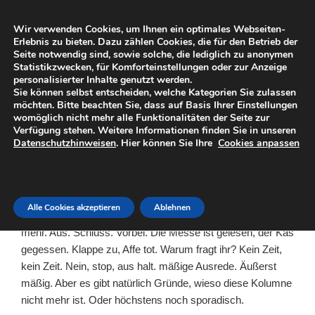
Zum
DIESES INTERNET
Inhalt
Wir verwenden Cookies, um Ihnen ein optimales Webseiten-
Eine subjektive Sicht der Dinge
springen
Erlebnis zu bieten. Dazu zählen Cookies, die für den Betrieb der
Seite notwendig sind, sowie solche, die lediglich zu anonymen
Statistikzwecken, für Komforteinstellungen oder zur Anzeige
Menü
personalisierter Inhalte genutzt werden.
Sie können selbst entscheiden, welche Kategorien Sie zulassen
möchten. Bitte beachten Sie, dass auf Basis Ihrer Einstellungen
womöglich nicht mehr alle Funktionalitäten der Seite zur
VERÖFFENTLICHT
30. OKTOBER 2008
VON
FARINHO
Verfügung stehen. Weitere Informationen finden Sie in unseren
AM
Datenschutzhinweisen
. Hier können Sie Ihre
Cookies anpassen
Übertriebene Härte – reloaded
Übertriebene Härte. Der ein oder andere mag sich erinnern.
Das waren die mit der Sicht. Der äußerst subjektiven Sicht.
Alle Cookies akzeptieren
Ablehnen
Der Dinge. Übertriebene Härte. Gibts ja eigentlich nicht
mehr. Aus. Schluss. Vorbei. Die Messe ist gelesen, der Käs
gegessen. Klappe zu, Affe tot. Warum fragt ihr? Kein Zeit,
kein Zeit. Nein, stop, aus halt. mäßige Ausrede. Äußerst
mäßig. Aber es gibt natürlich Gründe, wieso diese Kolumne
nicht mehr ist. Oder höchstens noch sporadisch.