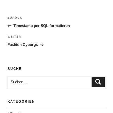
Beitragsnavigation
Vorheriger
ZURÜCK
Beitrag
Timestamp per SQL formatieren
Nächster
WEITER
Beitrag
Fashion Cyborgs
SUCHE
Suche
Suche
nach:
KATEGORIEN