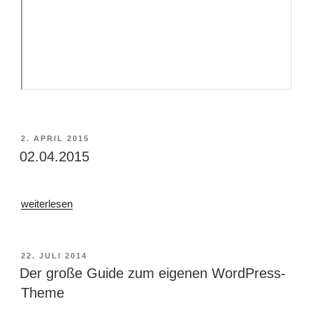
VERÖFFENTLICHT
2. APRIL 2015
AM
02.04.2015
„02.04.2015“
weiterlesen
VERÖFFENTLICHT
22. JULI 2014
AM
Der große Guide zum eigenen WordPress-
Theme