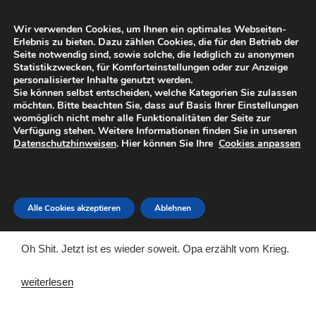
Zum
DIESES INTERNET
Inhalt
Wir verwenden Cookies, um Ihnen ein optimales Webseiten-
Eine subjektive Sicht der Dinge
springen
Erlebnis zu bieten. Dazu zählen Cookies, die für den Betrieb der
Seite notwendig sind, sowie solche, die lediglich zu anonymen
Statistikzwecken, für Komforteinstellungen oder zur Anzeige
Menü
personalisierter Inhalte genutzt werden.
Sie können selbst entscheiden, welche Kategorien Sie zulassen
möchten. Bitte beachten Sie, dass auf Basis Ihrer Einstellungen
womöglich nicht mehr alle Funktionalitäten der Seite zur
KATEGORIE:
SONSTIGES
Verfügung stehen. Weitere Informationen finden Sie in unseren
Datenschutzhinweisen
. Hier können Sie Ihre
Cookies anpassen
Alle mögliche. Zeugs halt
VERÖFFENTLICHT
26. MAI 2021
Alle Cookies akzeptieren
Ablehnen
AM
Wieso wir alle viel mehr bloggen sollten
Oh Shit. Jetzt ist es wieder soweit. Opa erzählt vom Krieg.
„Wieso
weiterlesen
wir
alle