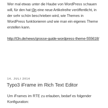
Wer mal etwas unter die Haube von WordPress schauen
will, für den hat
t3n
eine neue Artikelreihe veröffentlicht, in
der sehr schön beschrieben wird, wie Themes in
WordPress funktionieren und wie man ein eigenes Theme
erstellen kann.
http://t3n.de/news/grosse-guide-wordpress-theme-555618/
VERÖFFENTLICHT
14. JULI 2014
AM
Typo3 iFrame im Rich Text Editor
Um iFrames im RTE zu erlauben, bedarf es folgender
Konfiguration: