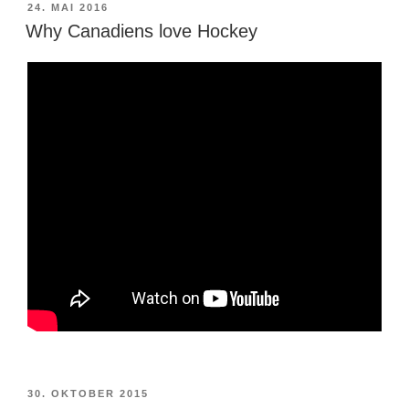
VERÖFFENTLICHT
24. MAI 2016
AM
Why Canadiens love Hockey
VERÖFFENTLICHT
30. OKTOBER 2015