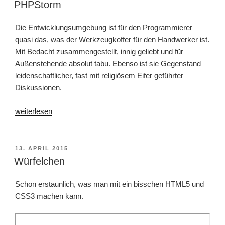
AM
PHPStorm
Die Entwicklungsumgebung ist für den Programmierer
quasi das, was der Werkzeugkoffer für den Handwerker ist.
Mit Bedacht zusammengestellt, innig geliebt und für
Außenstehende absolut tabu. Ebenso ist sie Gegenstand
leidenschaftlicher, fast mit religiösem Eifer geführter
Diskussionen.
„PHPStorm“
weiterlesen
VERÖFFENTLICHT
13. APRIL 2015
AM
Würfelchen
Schon erstaunlich, was man mit ein bisschen HTML5 und
CSS3 machen kann.