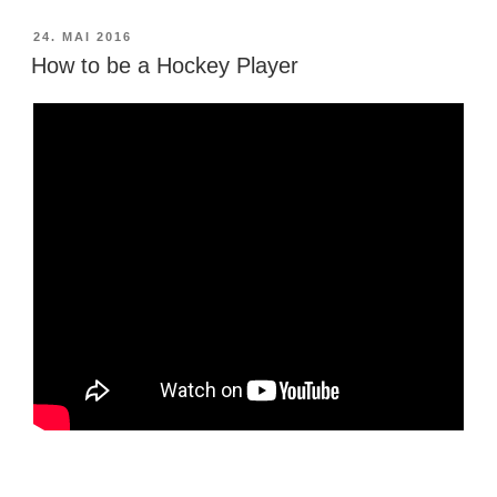
in
a
VERÖFFENTLICHT
24. MAI 2016
AM
dead
How to be a Hockey Player
man’s
town…“