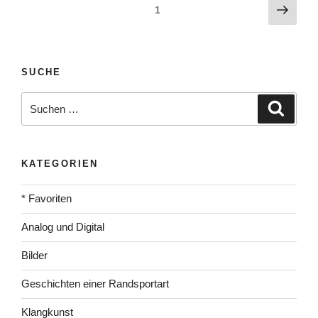
Beitragsnavigation
Näch
Seite
1
Seite
SUCHE
Suche
Suche
nach:
KATEGORIEN
* Favoriten
Analog und Digital
Bilder
Geschichten einer Randsportart
Klangkunst