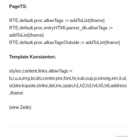
PageTS:
RTE.default.proc.allowTags := addToList(iframe)
RTE.default.proc.entryHTMLparser_db.allowTags :=
addToList(iframe)
RTE.default.proc.allowTagsOutside := addToList(iframe)
Template Konstanten:
styles.content.links.allowTags =
b,i,u,a,img,br,div,center,pre,font,hr,sub,sup,p,strong,em,li,ul,
ol,blockquote,strike,del,ins,span,h1,h2,h3,h4,h5,h6,address
,iframe
(eine Zeile)