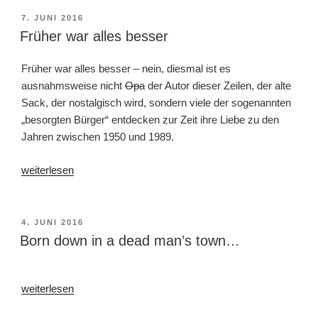
viel
VERÖFFENTLICHT
7. JUNI 2016
AM
mehr
Früher war alles besser
bloggen
sollten“
Früher war alles besser – nein, diesmal ist es
ausnahmsweise nicht
Opa
der Autor dieser Zeilen, der alte
Sack, der nostalgisch wird, sondern viele der sogenannten
„besorgten Bürger“ entdecken zur Zeit ihre Liebe zu den
Jahren zwischen 1950 und 1989.
„Früher
weiterlesen
war
alles
besser“
VERÖFFENTLICHT
4. JUNI 2016
AM
Born down in a dead man’s town…
„Born
weiterlesen
down