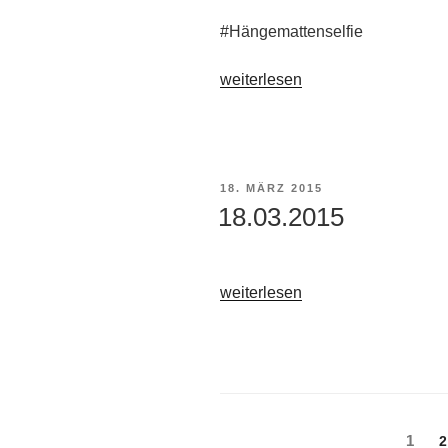
#Hängemattenselfie
„04.04.2015“
weiterlesen
VERÖFFENTLICHT
18. MÄRZ 2015
AM
18.03.2015
„18.03.2015“
weiterlesen
Beitragsnavigation
Seite
1
S
2