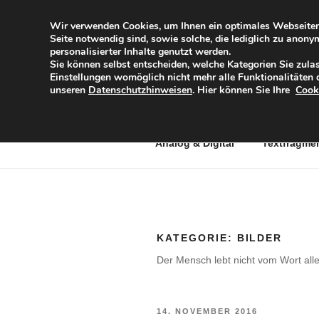
Zum
Inhalt
Wir verwenden Cookies, um Ihnen ein optimales Webseiten-E
Seite notwendig sind, sowie solche, die lediglich zu anon
springen
DIESES IN
personalisierter Inhalte genutzt werden.
Sie können selbst entscheiden, welche Kategorien Sie zulas
Eine subjektive Sicht der Dinge
Einstellungen womöglich nicht mehr alle Funktionalitäten d
unseren
Datenschutzhinweisen
. Hier können Sie Ihre
Cook
Analog & Digital
Textfragme
KATEGORIE:
BILDER
Der Mensch lebt nicht vom Wort all
VERÖFFENTLICHT
14. NOVEMBER 2016