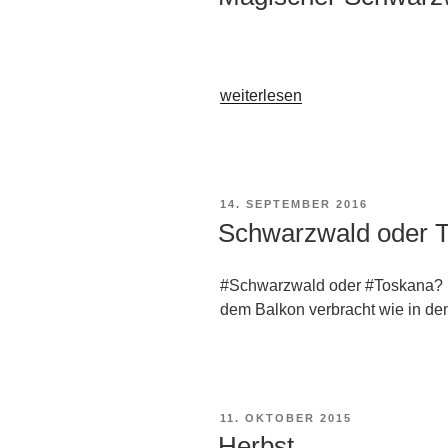
„Magischer
weiterlesen
Schwarzwald “
VERÖFFENTLICHT
14. SEPTEMBER 2016
AM
Schwarzwald oder 
#Schwarzwald oder #Toskana? L
dem Balkon verbracht wie in de
VERÖFFENTLICHT
11. OKTOBER 2015
AM
Herbst