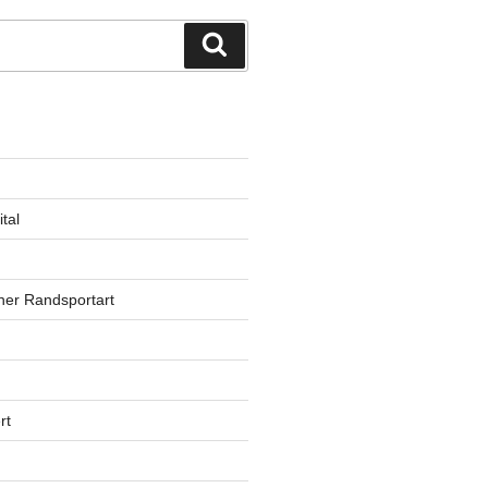
Suchen
tal
ner Randsportart
rt