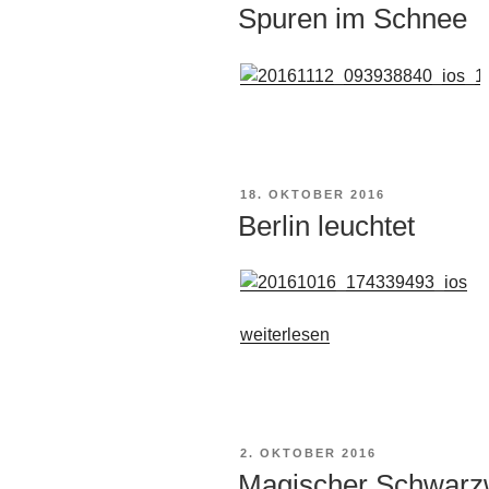
AM
Spuren im Schnee
VERÖFFENTLICHT
18. OKTOBER 2016
AM
Berlin leuchtet
„Berlin
weiterlesen
leuchtet“
VERÖFFENTLICHT
2. OKTOBER 2016
AM
Magischer Schwar