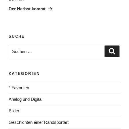
Nächster
Beitrag
Der Herbst kommt
SUCHE
Suche
Suche
nach:
KATEGORIEN
* Favoriten
Analog und Digital
Bilder
Geschichten einer Randsportart