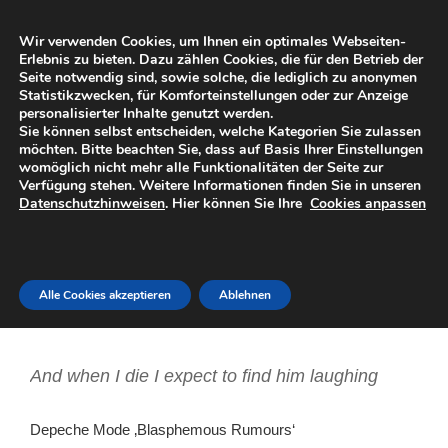
Zum
DIESES INTERNET
Inhalt
Wir verwenden Cookies, um Ihnen ein optimales Webseiten-
Eine subjektive Sicht der Dinge
springen
Erlebnis zu bieten. Dazu zählen Cookies, die für den Betrieb der
Seite notwendig sind, sowie solche, die lediglich zu anonymen
Statistikzwecken, für Komforteinstellungen oder zur Anzeige
Menü
personalisierter Inhalte genutzt werden.
Sie können selbst entscheiden, welche Kategorien Sie zulassen
möchten. Bitte beachten Sie, dass auf Basis Ihrer Einstellungen
womöglich nicht mehr alle Funktionalitäten der Seite zur
VERÖFFENTLICHT
3. SEPTEMBER 2013
VON
FARINHO
Verfügung stehen. Weitere Informationen finden Sie in unseren
AM
Datenschutzhinweisen
. Hier können Sie Ihre
Cookies anpassen
Monsterlied
I don’t wanna start any blasphemous rumours
Alle Cookies akzeptieren
Ablehnen
But I think that God has a sick sense of humor
And when I die I expect to find him laughing
Depeche Mode ‚Blasphemous Rumours‘