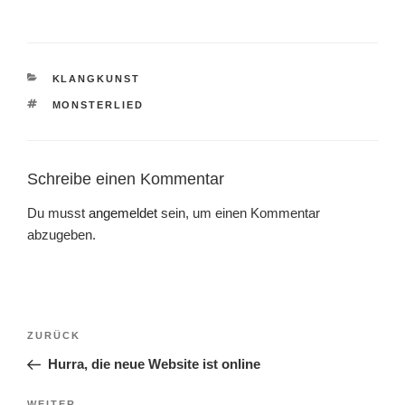
KATEGORIEN
KLANGKUNST
SCHLAGWÖRTER
MONSTERLIED
Schreibe einen Kommentar
Du musst
angemeldet
sein, um einen Kommentar
abzugeben.
Beitragsnavigation
Vorheriger
ZURÜCK
Beitrag
Hurra, die neue Website ist online
WEITER