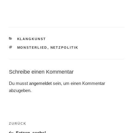
KATEGORIEN
KLANGKUNST
SCHLAGWÖRTER
MONSTERLIED
,
NETZPOLITIK
Schreibe einen Kommentar
Du musst
angemeldet
sein, um einen Kommentar
abzugeben.
Beitragsnavigation
Vorheriger
ZURÜCK
Beitrag
Setzen, sechs!