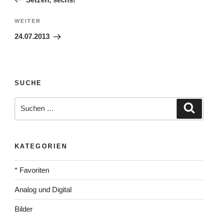
Nächster
WEITER
Beitrag
24.07.2013
SUCHE
Suche
Suche
nach:
KATEGORIEN
* Favoriten
Analog und Digital
Bilder