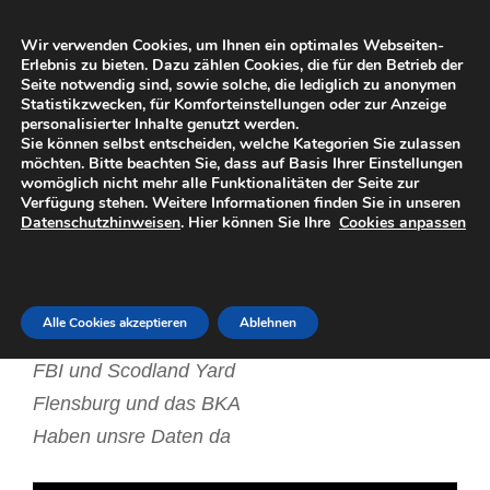
Zum
DIESES INTERNET
Inhalt
Wir verwenden Cookies, um Ihnen ein optimales Webseiten-
Eine subjektive Sicht der Dinge
springen
Erlebnis zu bieten. Dazu zählen Cookies, die für den Betrieb der
Seite notwendig sind, sowie solche, die lediglich zu anonymen
Statistikzwecken, für Komforteinstellungen oder zur Anzeige
Menü
personalisierter Inhalte genutzt werden.
Sie können selbst entscheiden, welche Kategorien Sie zulassen
möchten. Bitte beachten Sie, dass auf Basis Ihrer Einstellungen
womöglich nicht mehr alle Funktionalitäten der Seite zur
VERÖFFENTLICHT
19. JULI 2013
VON
FARINHO
Verfügung stehen. Weitere Informationen finden Sie in unseren
AM
Datenschutzhinweisen
. Hier können Sie Ihre
Cookies anpassen
Monsterlied
Kraftwerk wussten es. Seit 1982.
Alle Cookies akzeptieren
Ablehnen
Interpol und Deutsche Bank
FBI und Scodland Yard
Flensburg und das BKA
Haben unsre Daten da