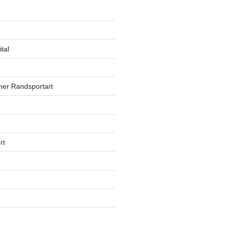
tal
ner Randsportart
rt