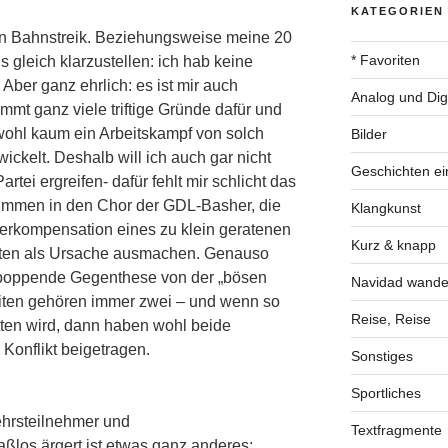
KATEGORIEN
 den Bahnstreik. Beziehungsweise meine 20
* Favoriten
gleich klarzustellen: ich hab keine
ber ganz ehrlich: es ist mir auch
Analog und Digi
mmt ganz viele triftige Gründe dafür und
wohl kaum ein Arbeitskampf von solch
Bilder
kelt. Deshalb will ich auch gar nicht
Geschichten ei
artei ergreifen- dafür fehlt mir schlicht das
nstimmen in den Chor der GDL-Basher, die
Klangkunst
berkompensation eines zu klein geratenen
Kurz & knapp
isten als Ursache ausmachen. Genauso
aufpoppende Gegenthese von der „bösen
Navidad wande
iten gehören immer zwei – und wenn so
Reise, Reise
tten wird, dann haben wohl beide
 Konflikt beigetragen.
Sonstiges
Sportliches
ehrsteilnehmer und
Textfragmente
ßlos ärgert ist etwas ganz anderes: