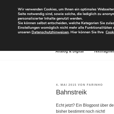
Zum
Inhalt
Wir verwenden Cookies, um Ihnen ein optimales Webseiten-E
Seite notwendig sind, sowie solche, die lediglich zu anon
springen
DIESES IN
personalisierter Inhalte genutzt werden.
Sie können selbst entscheiden, welche Kategorien Sie zulas
Eine subjektive Sicht der Dinge
Einstellungen womöglich nicht mehr alle Funktionalitäten d
unseren
Datenschutzhinweisen
. Hier können Sie Ihre
Cook
Analog & Digital
Textfragme
VERÖFFENTLICHT
4. MAI 2015
VON
FARINHO
AM
Bahnstreik
Echt jetzt? Ein Blogpost über de
bisher bestimmt noch nicht!