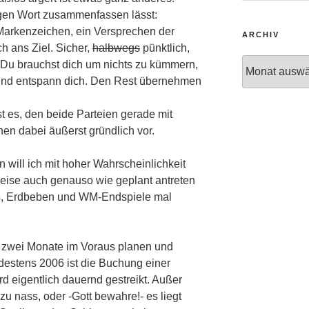
igen Wort zusammenfassen lässt:
arkenzeichen, ein Versprechen der
ARCHIV
h ans Ziel. Sicher,
halbwegs
pünktlich,
Archiv
 Du brauchst dich um nichts zu kümmern,
 und entspann dich. Den Rest übernehmen
 es, den beide Parteien gerade mit
hen dabei äußerst gründlich vor.
 will ich mit hoher Wahrscheinlichkeit
eise auch genauso wie geplant antreten
s, Erdbeben und WM-Endspiele mal
, zwei Monate im Voraus planen und
estens 2006 ist die Buchung einer
rd eigentlich dauernd gestreikt. Außer
, zu nass, oder -Gott bewahre!- es liegt