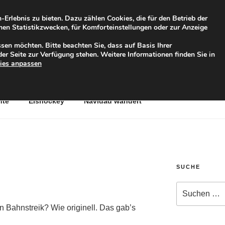
rlebnis zu bieten. Dazu zählen Cookies, die für den Betrieb der
ymen Statistikzwecken, für Komforteinstellungen oder zur Anzeige
TERNET
sen möchten. Bitte beachten Sie, dass auf Basis Ihrer
er Seite zur Verfügung stehen. Weitere Informationen finden Sie in
ies anpassen
nte
Eishockey
Navidad wandert
SUCHE
Suche
nach:
n Bahnstreik? Wie originell. Das gab’s