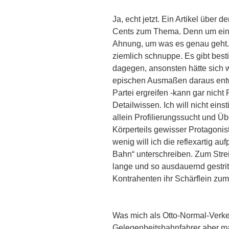
Ja, echt jetzt. Ein Artikel über
Cents zum Thema. Denn um eins 
Ahnung, um was es genau geht. A
ziemlich schnuppe. Es gibt besti
dagegen, ansonsten hätte sich 
epischen Ausmaßen daraus entwic
Partei ergreifen -kann gar nicht P
Detailwissen. Ich will nicht ei
allein Profilierungssucht und Ü
Körperteils gewisser Protagon
wenig will ich die reflexartig 
Bahn“ unterschreiben. Zum Stre
lange und so ausdauernd gestri
Kontrahenten ihr Schärflein zum
Was mich als Otto-Normal-Verk
Gelegenheitsbahnfahrer aber ma