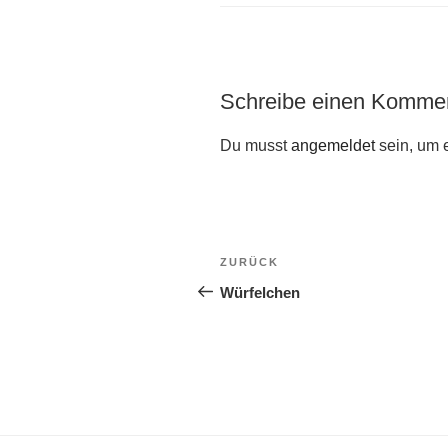
Schreibe einen Komme
Du musst
angemeldet
sein, um 
Beitragsnavigation
Vorheriger
ZURÜCK
Beitrag
Würfelchen