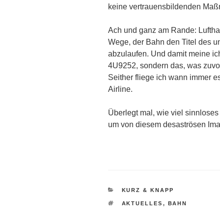
keine vertrauensbildenden Maß
Ach und ganz am Rande: Luftha
Wege, der Bahn den Titel des un
abzulaufen. Und damit meine ic
4U9252, sondern das, was zuvor
Seither fliege ich wann immer es
Airline.
Überlegt mal, wie viel sinnlose
um von diesem desaströsen Im
KATEGORIEN
KURZ & KNAPP
SCHLAGWÖRTER
AKTUELLES
,
BAHN