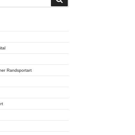
tal
ner Randsportart
rt