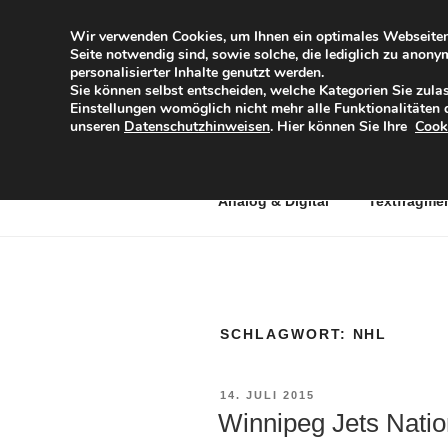
Zum
Inhalt
Wir verwenden Cookies, um Ihnen ein optimales Webseiten-E
Seite notwendig sind, sowie solche, die lediglich zu anon
springen
DIESES IN
personalisierter Inhalte genutzt werden.
Sie können selbst entscheiden, welche Kategorien Sie zulas
Eine subjektive Sicht der Dinge
Einstellungen womöglich nicht mehr alle Funktionalitäten d
unseren
Datenschutzhinweisen
. Hier können Sie Ihre
Cook
Analog & Digital
Textfragme
SCHLAGWORT:
NHL
VERÖFFENTLICHT
14. JULI 2015
AM
Winnipeg Jets Nati